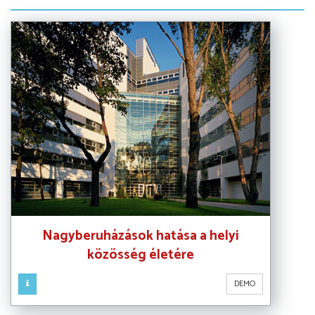
Nagyberuházások hatása a helyi
közösség életére
DEMO