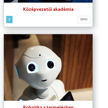
Középvezetői akadémia
DEMO
Robotika a termelésben