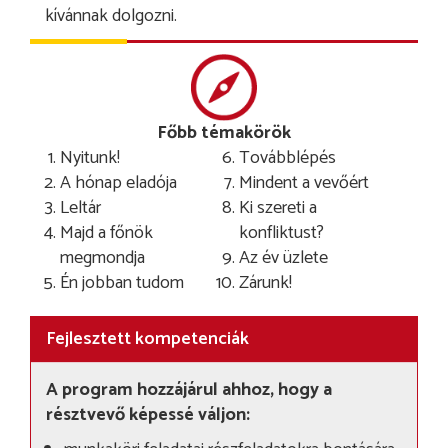
kívánnak dolgozni.
Főbb témakörök
Nyitunk!
Továbblépés
A hónap eladója
Mindent a vevőért
Leltár
Ki szereti a
Majd a főnök
konfliktust?
megmondja
Az év üzlete
Én jobban tudom
Zárunk!
Fejlesztett kompetenciák
A program hozzájárul ahhoz, hogy a
résztvevő képessé váljon: