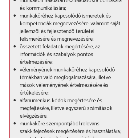
munkaköri feladatai részfeladatokra bontására
és kommunikálására;
munkaköréhez kapcsolódó ismeretek és
kompetenciák megnevezésére, valamint saját
jellemzői és fejlesztendő területei
felismerésére és megnevezésére;
összetett feladatok megértésére, az
információk és szabályok pontos
értelmezésére;
véleményének munkaköréhez kapcsolódó
témákban való megfogalmazására, illetve
mások véleményének értelmezésére és
értékelésére;
alfanumerikus kódok megértésére és
megfejtésére, illetve egyszerű számítások
elvégzésére;
munkaköre szempontjából releváns
szakkifejezések megértésére és használatára;