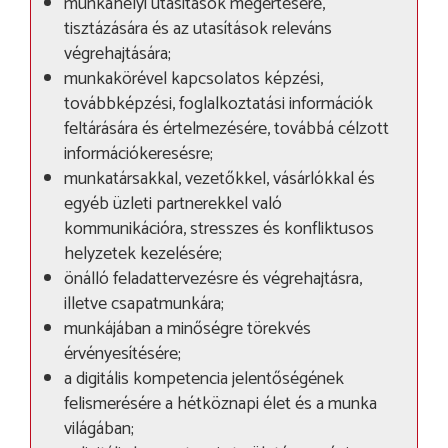
munkahelyi utasítások megértésére,
tisztázására és az utasítások releváns
végrehajtására;
munkakörével kapcsolatos képzési,
továbbképzési, foglalkoztatási információk
feltárására és értelmezésére, továbbá célzott
információkeresésre;
munkatársakkal, vezetőkkel, vásárlókkal és
egyéb üzleti partnerekkel való
kommunikációra, stresszes és konfliktusos
helyzetek kezelésére;
önálló feladattervezésre és végrehajtásra,
illetve csapatmunkára;
munkájában a minőségre törekvés
érvényesítésére;
a digitális kompetencia jelentőségének
felismerésére a hétköznapi élet és a munka
világában;