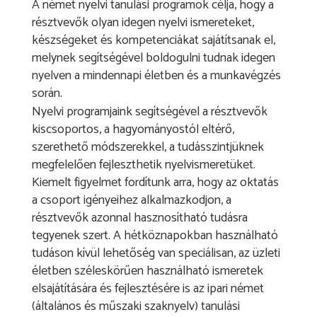
A német nyelvi tanulási programok célja, hogy a
résztvevők olyan idegen nyelvi ismereteket,
készségeket és kompetenciákat sajátítsanak el,
melynek segítségével boldogulni tudnak idegen
nyelven a mindennapi életben és a munkavégzés
során.
Nyelvi programjaink segítségével a résztvevők
kiscsoportos, a hagyományostól eltérő,
szerethető módszerekkel, a tudásszintjüknek
megfelelően fejleszthetik nyelvismeretüket.
Kiemelt figyelmet fordítunk arra, hogy az oktatás
a csoport igényeihez alkalmazkodjon, a
résztvevők azonnal hasznosítható tudásra
tegyenek szert. A hétköznapokban használható
tudáson kívül lehetőség van speciálisan, az üzleti
életben széleskörűen használható ismeretek
elsajátítására és fejlesztésére is az ipari német
(általános és műszaki szaknyelv) tanulási