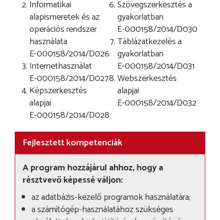
Informatikai
Szövegszerkesztés a
alapismeretek és az
gyakorlatban
operációs rendszer
E-000158/2014/D030
használata
Táblázatkezelés a
E-000158/2014/D026
gyakorlatban
Internethasználat
E-000158/2014/D031
E-000158/2014/D027
Webszerkesztés
Képszerkesztés
alapjai
alapjai
E-000158/2014/D032
E-000158/2014/D028
Fejlesztett kompetenciák
A program hozzájárul ahhoz, hogy a
résztvevő képessé váljon:
az adatbázis-kezelő programok használatára;
a számítógép-használatához szükséges