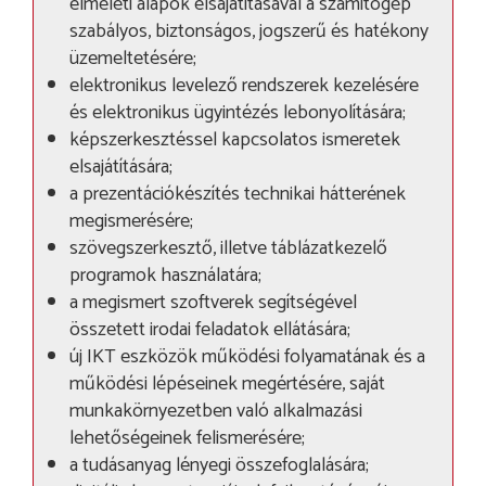
elméleti alapok elsajátításával a számítógép
szabályos, biztonságos, jogszerű és hatékony
üzemeltetésére;
elektronikus levelező rendszerek kezelésére
és elektronikus ügyintézés lebonyolítására;
képszerkesztéssel kapcsolatos ismeretek
elsajátítására;
a prezentációkészítés technikai hátterének
megismerésére;
szövegszerkesztő, illetve táblázatkezelő
programok használatára;
a megismert szoftverek segítségével
összetett irodai feladatok ellátására;
új IKT eszközök működési folyamatának és a
működési lépéseinek megértésére, saját
munkakörnyezetben való alkalmazási
lehetőségeinek felismerésére;
a tudásanyag lényegi összefoglalására;