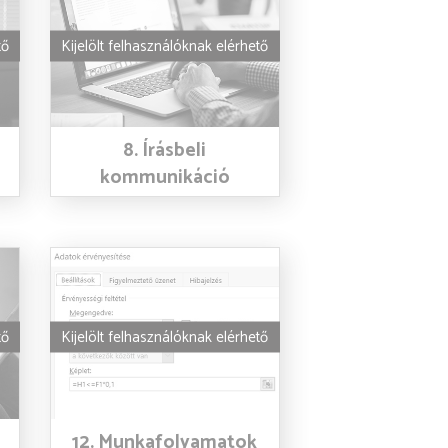
tő
Kijelölt felhasználóknak elérhető
8. Írásbeli
kommunikáció
tő
Kijelölt felhasználóknak elérhető
12. Munkafolyamatok