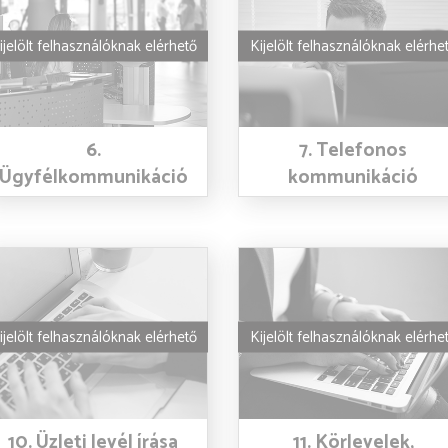
ijelölt felhasználóknak elérhető
Kijelölt felhasználóknak elérhe
6.
7. Telefonos
Ügyfélkommunikáció
kommunikáció
ijelölt felhasználóknak elérhető
Kijelölt felhasználóknak elérhe
10. Üzleti levél írása
11. Körlevelek,