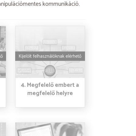
manipulációmentes kommunikáció.
tő
Kijelölt felhasználóknak elérhető
4. Megfelelő embert a
megfelelő helyre