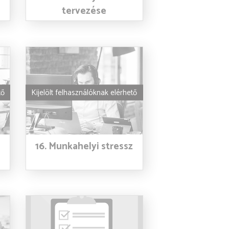
tervezése
tő
Kijelölt felhasználóknak elérhető
16. Munkahelyi stressz