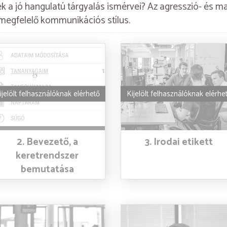
 a jó hangulatú tárgyalás ismérvei? Az agresszió- és 
megfelelő kommunikációs stílus.
ijelölt felhasználóknak elérhető
Kijelölt felhasználóknak elérhe
2. Bevezető, a
3. Irodai etikett
keretrendszer
bemutatása