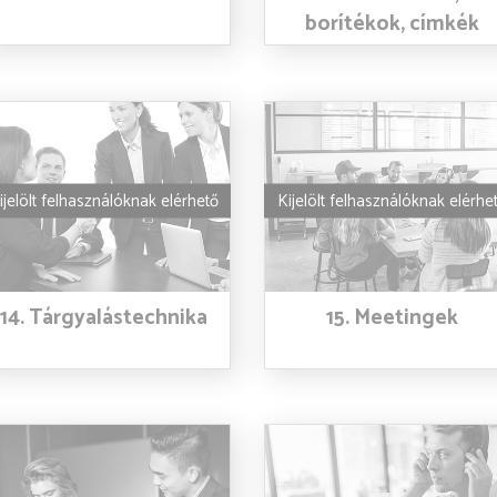
borítékok, címkék
ijelölt felhasználóknak elérhető
Kijelölt felhasználóknak elérhe
14. Tárgyalástechnika
15. Meetingek