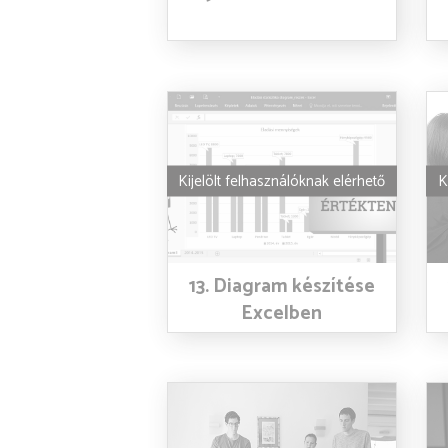
Kijelölt felhasználóknak elérhető
K
13. Diagram készítése
Excelben