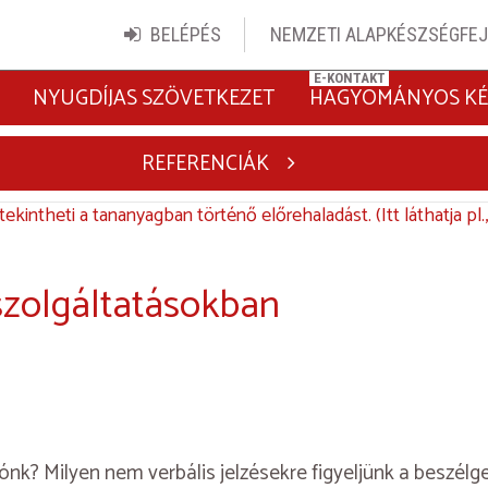
BELÉPÉS
NEMZETI ALAPKÉSZSÉGFEJ
NYUGDÍJAS SZÖVETKEZET
HAGYOMÁNYOS KÉ
REFERENCIÁK
tekintheti a tananyagban történő előrehaladást. (Itt láthatja pl
 szolgáltatásokban
k? Milyen nem verbális jelzésekre figyeljünk a beszélget