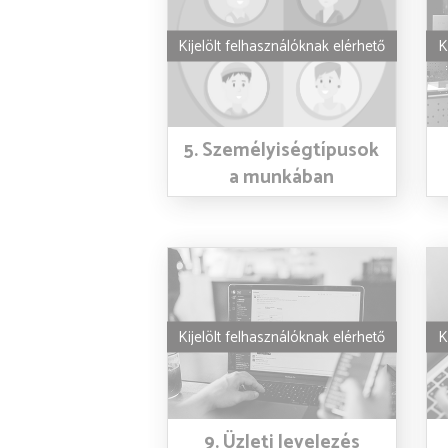
Kijelölt felhasználóknak elérhető
K
5. Személyiségtípusok
a munkában
Kijelölt felhasználóknak elérhető
K
9. Üzleti levelezés